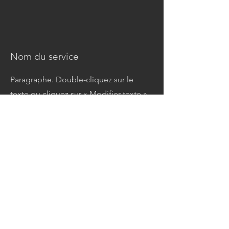
Nom du service
Paragraphe. Double-cliquez sur le
texte ou cliquez sur « Modifier texte »
pour apporter des modifications au
contenu et ajouter les informations
que vous souhaitez partager avec vos
visiteurs.