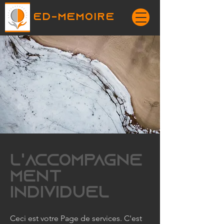
ED-MEMOIRE
L'accompagne
ment
individuel
Ceci est votre Page de services. C'est