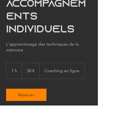
accompagnem
ents
individuels
L'apprentissage des techniques de la
mémoire .
50
euros
1 h
1
50 €
Coaching en ligne
Réserver
Coordonnées