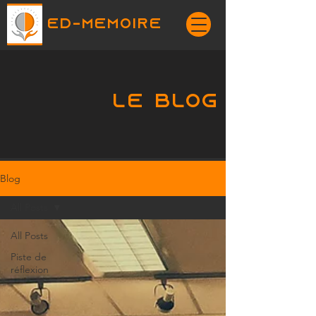
ED-MEMOIRE
Le blog
Blog
All Posts
All Posts
Piste de
réflexion